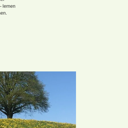
– lernen
nen.