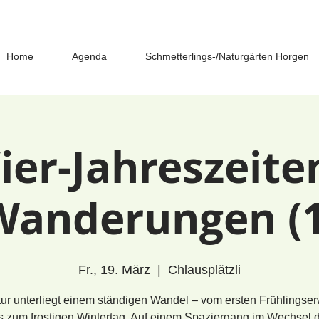
Home
Agenda
Schmetterlings-/Naturgärten Horgen
ier-Jahreszeite
Wanderungen (1
Fr., 19. März
  |  
Chlausplätzli
ur unterliegt einem ständigen Wandel – vom ersten Frühlings
s zum frostigen Wintertag. Auf einem Spaziergang im Wechsel 