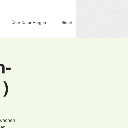
Über Natur Horgen
Birnel
n-
)
erwachen
der