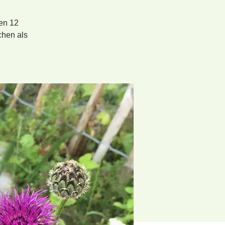
en 12
chen als